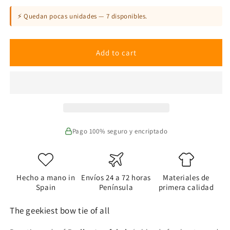
quantity
quantity
for
for
⚡ Quedan pocas unidades — 7 disponibles.
Avengers
Avengers
bow
bow
tie
tie
Add to cart
Pago 100% seguro y encriptado
Hecho a mano in
Envíos 24 a 72 horas
Materiales de
Spain
Península
primera calidad
The geekiest bow tie of all