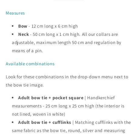
Measures
Bow
- 12 cm long x 6 cm high
Neck
- 50 cm long x 1 cm high. All our collars are
adjustable, maximum length 50 cm and regulation by
means of a pin.
Available combinations
Look for these combinations in the drop-down menu next to
the bow tie image.
Adult bow tie + pocket square
| Handkerchief
measurements - 25 cm long x 25 cm high (the interior is
not lined, woven in white)
Adult bow tie + cufflinks
| Matching cufflinks with the
same fabric as the bow tie, round, silver and measuring